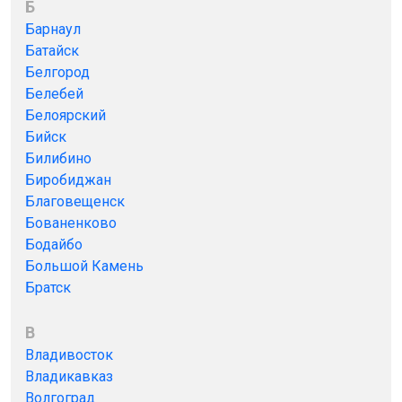
Б
Барнаул
Батайск
Белгород
Белебей
Белоярский
Бийск
Билибино
Биробиджан
Благовещенск
Бованенково
Бодайбо
Большой Камень
Братск
В
Владивосток
Владикавказ
Волгоград