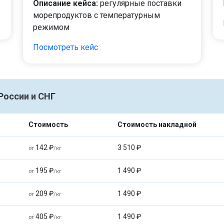
Описание кейса:
регулярные поставки
морепродуктов с температурным
режимом
Посмотреть кейс
России и СНГ
Стоимость
Стоимость накладной
142 ₽
3 510 ₽
от
/кг
195 ₽
1 490 ₽
от
/кг
209 ₽
1 490 ₽
от
/кг
405 ₽
1 490 ₽
от
/кг