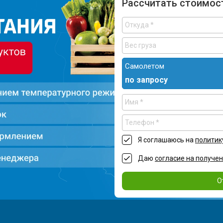
Рассчитать стоимос
Самолетом
по запросу
Я соглашаюсь на
политик
Даю
согласие на получе
О