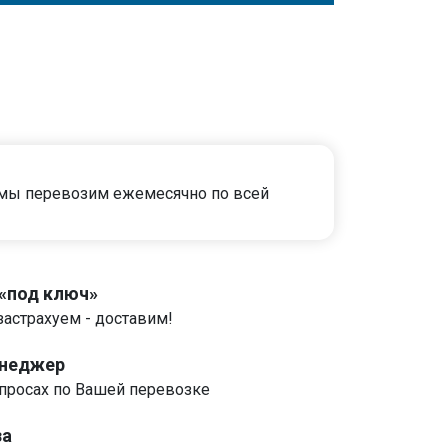
 мы перевозим ежемесячно по всей
 «под ключ»
застрахуем - доставим!
енеджер
росах по Вашей перевозке
за