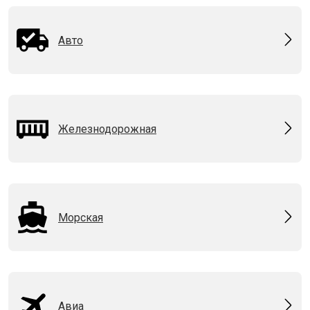
Авто
Железнодорожная
Морская
Авиа