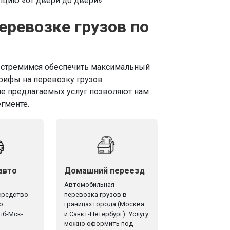
пцию «от двери до двери».
еревозке грузов по
ы стремимся обеспечить максимальный
рифы на перевозку грузов
е предлагаемых услуг позволяют нам
гменте.
авто
Домашний переезд
Автомобильная
средство
перевозка грузов в
о
границах города (Москва
пб-Мск-
и Санкт-Петербург). Услугу
можно оформить под