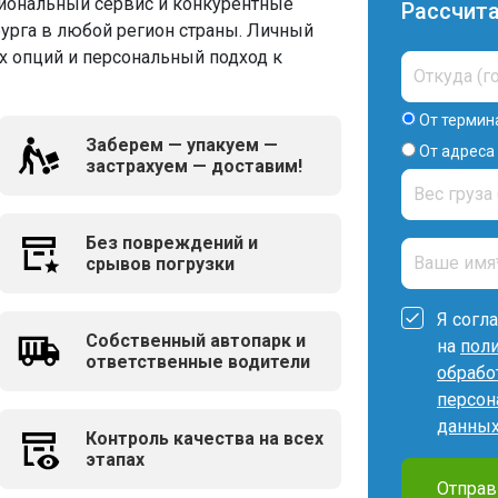
иональный сервис и конкурентные
Рассчит
бурга в любой регион страны. Личный
 опций и персональный подход к
От термин
Заберем — упакуем —
От адреса
застрахуем — доставим!
Без повреждений и
срывов погрузки
Я согл
Собственный автопарк и
на
пол
ответственные водители
обрабо
персон
данны
Контроль качества на всех
этапах
Отправ