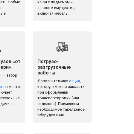
ать любые
ключ с подъемом и
ая
заносом имущества,
ные
включая мебель.
узов «от
Погрузо-
вери»
разгрузочные
работы
ч — забор
Дополнительная
опция
,
ка
в место
которую можно заказать
лючает
при оформлении
згрузочные
транспортировки (или
ходимые
отдельно). Применяем
необходимое такелажное
оборудование.