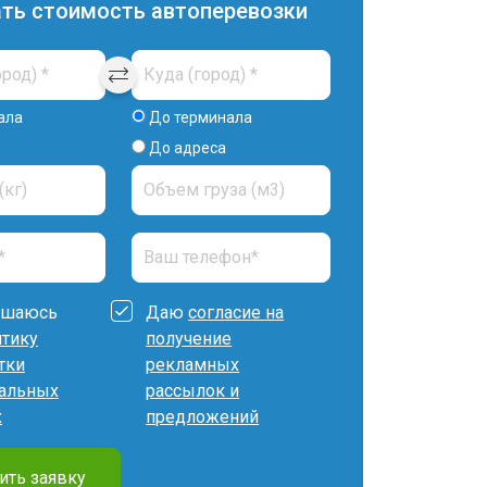
ать стоимость автоперевозки
ала
До терминала
До адреса
ашаюсь
Даю
согласие на
итику
получение
тки
рекламных
альных
рассылок и
х
предложений
ить заявку