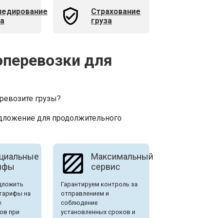
педирование
Страхование
за
груза
оперевозки для
ревозите грузы?
едложение для продолжительного
циальные
Максимальный
ифы
сервис
дложить
Гарантируем контроль за
тарифы на
отправлением и
е
соблюдение
ов при
установленных сроков и