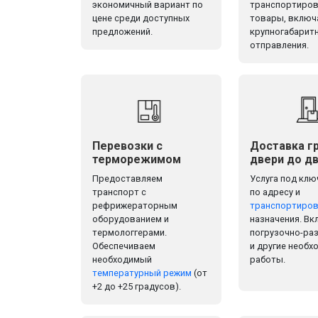
экономичный вариант по
транспортиров
цене среди доступных
товары, включ
предложений.
крупногабарит
отправления.
Перевозки с
Доставка гр
терморежимом
двери до д
Предоставляем
Услуга под клю
транспорт с
по адресу и
рефрижераторным
транспортиров
оборудованием и
назначения. Вк
термологгерами.
погрузочно-ра
Обеспечиваем
и другие необ
необходимый
работы.
температурный режим
(от
+2 до +25 градусов).