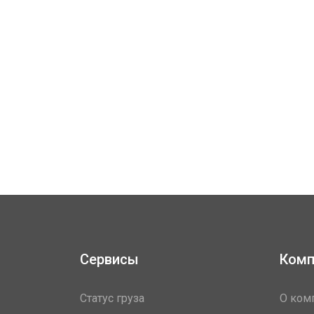
Сервисы
Комп
Статус груза
О ком