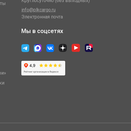
Круглосуточно (без выходных)
оты
info@plkcargo.ru
Электронная почта
Мы в соцсетях
ри»
ки