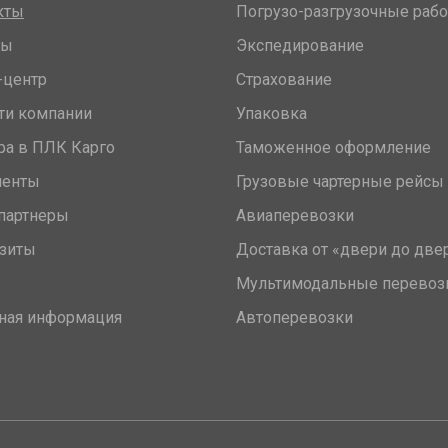
кты
Погрузо-разгрузочные раб
вы
Экспедирование
-центр
Страхование
ти компании
Упаковка
ра в ПЛК Карго
Таможенное оформление
менты
Грузовые чартерные рейсы
партнеры
Авиаперевозки
зиты
Доставка от «двери до две
Мультимодальные перевоз
ная информация
Автоперевозки