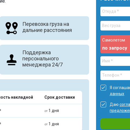
ие.
Перевозка груза на
дальние расстояния
Самолетом
по запросу
Поддержка
персонального
менеджера 24/7
Я соглаша
данных
ость накладной
Срок доставки
Даю
согл
₽
1 дня
предложе
от
₽
1 дня
от