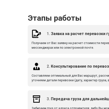
Этапы работы
1.
Заявка на расчет перевозки г
Получаем от Вас заявку на расчет стоимости перево
мессенджерах или по электронной почте.
2.
Консультирование по перево
Составляем оптимальный для Вас маршрут, рассч
уточняем детали перевозки (дату, характер груза, в
3.
Передача груза для дальней
Забираем груз от адреса отправителя, либо Вы мо