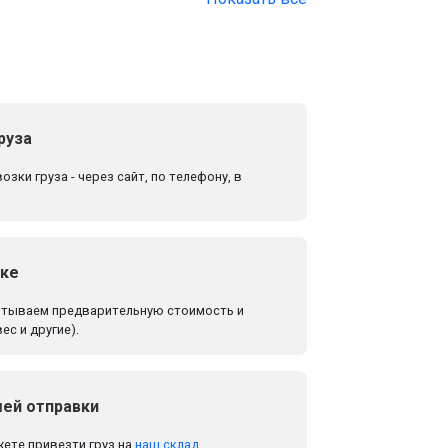
руза
зки груза - через сайт, по телефону, в
зке
итываем предварительную стоимость и
ес и другие).
шей отправки
жете привезти груз на
наш склад
.