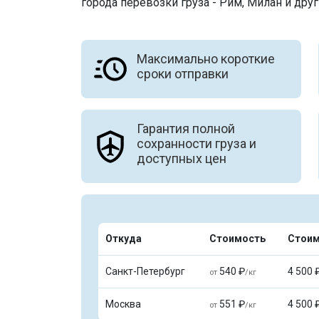
города перевозки груза - Рим, Милан и друг
Максимально короткие
сроки отправки
Гарантия полной
сохранности груза и
доступных цен
Откуда
Стоимость
Стоим
Санкт-Петербург
540 ₽
4 500 
от
/кг
Москва
551 ₽
4 500 
от
/кг