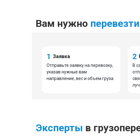
Вам нужно
перевезти
1
2
Заявка
Отправьте заявку на перевозку,
В с
указав нужные вам
отп
направление, вес и объем груза
свя
луч
Эксперты
в грузопер