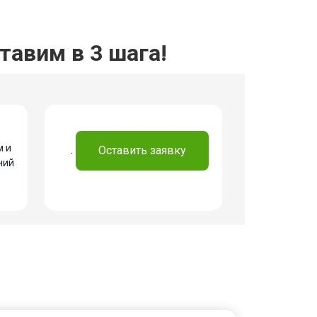
авим в 3 шага!
м и
.
Оставить заявку
ний