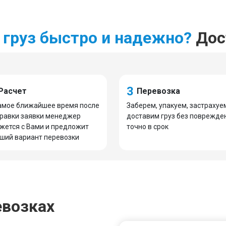
 груз быстро и надежно?
Дост
3
Расчет
Перевозка
амое ближайшее время после
Заберем, упакуем, застрахуе
равки заявки менеджер
доставим груз без поврежде
жется с Вами и предложит
точно в срок
ший вариант перевозки
евозках