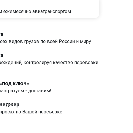
м ежемесячно авиатранспортом
та
сех видов грузов по всей России и миру
за
реждений, контролируя качество перевозки
 «под ключ»
застрахуем - доставим!
енеджер
росах по Вашей перевозке