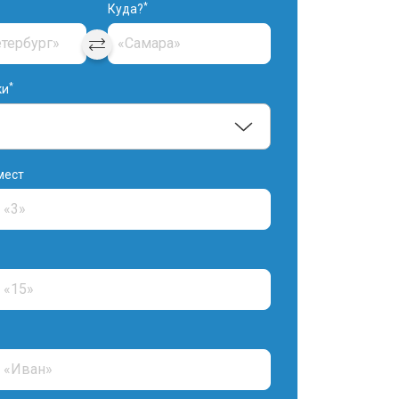
*
Куда?
*
ки
мест