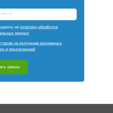
ашаюсь на
политику обработки
альных данных
огласие на получение рекламных
ок и предложений
ить заявку