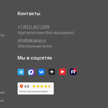
Контакты
+7 (812) 407-2999
Круглосуточно (без выходных)
оты
info@plkcargo.ru
Электронная почта
Мы в соцсетях
ри»
ки