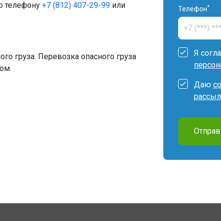
по телефону
+7 (812) 407-29-99
или
*
Телефон
Я согл
ого груза. Перевозка опасного груза
персон
ом.
Даю
с
рассыл
Отправ