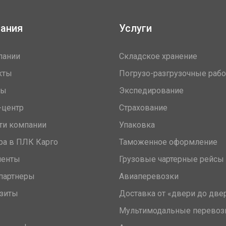
ания
Услуги
пании
Складское хранение
кты
Погрузо-разгрузочные раб
вы
Экспедирование
-центр
Страхование
ти компании
Упаковка
ра в ПЛК Карго
Таможенное оформление
менты
Грузовые чартерные рейсы
партнеры
Авиаперевозки
зиты
Доставка от «двери до две
Мультимодальные перевоз